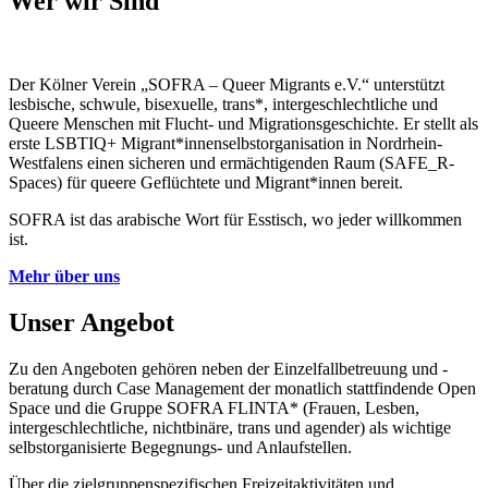
Wer wir Sind
Der Kölner Verein „SOFRA – Queer Migrants e.V.“ unterstützt
lesbische, schwule, bisexuelle, trans*, intergeschlechtliche und
Queere Menschen mit Flucht- und Migrationsgeschichte. Er stellt als
erste LSBTIQ+ Migrant*innenselbstorganisation in Nordrhein-
Westfalens einen sicheren und ermächtigenden Raum (SAFE_R-
Spaces) für queere Geflüchtete und Migrant*innen bereit.
SOFRA ist das arabische Wort für Esstisch, wo jeder willkommen
ist.
Mehr über uns
Unser Angebot
Zu den Angeboten gehören neben der Einzelfallbetreuung und -
beratung durch Case Management der monatlich stattfindende Open
Space und die Gruppe SOFRA FLINTA* (Frauen, Lesben,
intergeschlechtliche, nichtbinäre, trans und agender) als
wichtige
selbstorganisierte Begegnungs- und Anlaufstellen.
Über die zielgruppenspezifischen Freizeitaktivitäten und