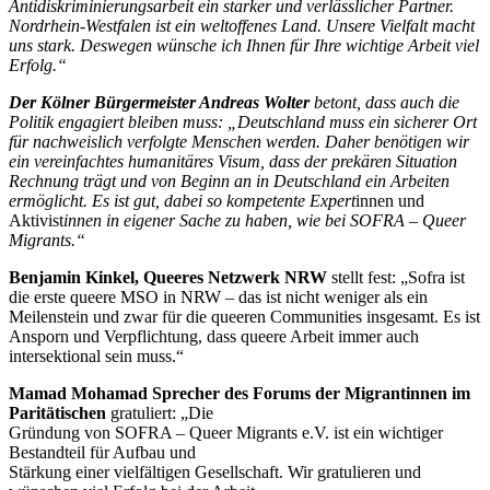
Antidiskriminierungsarbeit ein starker und verlässlicher Partner.
Nordrhein-Westfalen ist ein weltoffenes Land. Unsere Vielfalt macht
uns stark. Deswegen wünsche ich Ihnen für Ihre wichtige Arbeit viel
Erfolg.“
Der Kölner Bürgermeister Andreas Wolter
betont, dass auch die
Politik engagiert bleiben muss: „Deutschland muss ein sicherer Ort
für nachweislich verfolgte Menschen werden. Daher benötigen wir
ein vereinfachtes humanitäres Visum, dass der prekären Situation
Rechnung trägt und von Beginn an in Deutschland ein Arbeiten
ermöglicht. Es ist gut, dabei so kompetente Expert
innen und
Aktivist
innen in eigener Sache zu haben, wie bei SOFRA – Queer
Migrants.“
Benjamin Kinkel, Queeres Netzwerk NRW
stellt fest: „Sofra ist
die erste queere MSO in NRW – das ist nicht weniger als ein
Meilenstein und zwar für die queeren Communities insgesamt. Es ist
Ansporn und Verpflichtung, dass queere Arbeit immer auch
intersektional sein muss.“
Mamad Mohamad Sprecher des Forums der Migrantinnen im
Paritätischen
gratuliert: „Die
Gründung von SOFRA – Queer Migrants e.V. ist ein wichtiger
Bestandteil für Aufbau und
Stärkung einer vielfältigen Gesellschaft. Wir gratulieren und