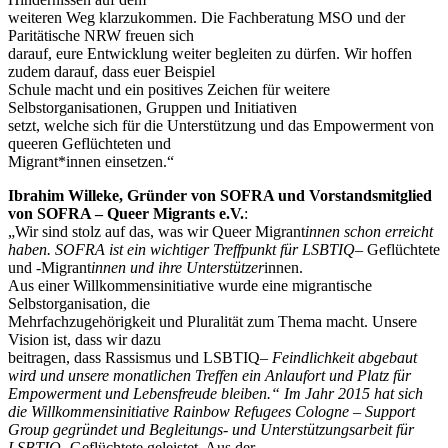
weiteren Weg klarzukommen. Die Fachberatung MSO und der
Paritätische NRW freuen sich
darauf, eure Entwicklung weiter begleiten zu dürfen. Wir hoffen
zudem darauf, dass euer Beispiel
Schule macht und ein positives Zeichen für weitere
Selbstorganisationen, Gruppen und Initiativen
setzt, welche sich für die Unterstützung und das Empowerment von
queeren Geflüchteten und
Migrant*innen einsetzen.“
Ibrahim Willeke, Gründer von SOFRA und Vorstandsmitglied
von SOFRA – Queer Migrants e.V.
:
„Wir sind stolz auf das, was wir Queer Migrant
innen schon erreicht
haben. SOFRA ist ein wichtiger Treffpunkt für LSBTIQ
– Geflüchtete
und -Migrant
innen und ihre Unterstützer
innen.
Aus einer Willkommensinitiative wurde eine migrantische
Selbstorganisation, die
Mehrfachzugehörigkeit und Pluralität zum Thema macht. Unsere
Vision ist, dass wir dazu
beitragen, dass Rassismus und LSBTIQ
– Feindlichkeit abgebaut
wird und unsere monatlichen Treffen ein Anlaufort und Platz für
Empowerment und Lebensfreude bleiben.“ Im Jahr 2015 hat sich
die Willkommensinitiative Rainbow Refugees Cologne – Support
Group gegründet und Begleitungs- und Unterstützungsarbeit für
LSBTIQ
-Geflüchtete geleistet. Aus der