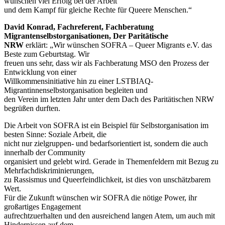
wünschen viel Erfolg bei der Arbeit
und dem Kampf für gleiche Rechte für Queere Menschen.“
David Konrad, Fachreferent, Fachberatung
Migrantenselbstorganisationen, Der Paritätische
NRW
erklärt: „Wir wünschen SOFRA – Queer Migrants e.V. das
Beste zum Geburtstag. Wir
freuen uns sehr, dass wir als Fachberatung MSO den Prozess der
Entwicklung von einer
Willkommensinitiative hin zu einer LSTBIAQ-
Migrantinnenselbstorganisation begleiten und
den Verein im letzten Jahr unter dem Dach des Paritätischen NRW
begrüßen durften.
Die Arbeit von SOFRA ist ein Beispiel für Selbstorganisation im
besten Sinne: Soziale Arbeit, die
nicht nur zielgruppen- und bedarfsorientiert ist, sondern die auch
innerhalb der Community
organisiert und gelebt wird. Gerade in Themenfeldern mit Bezug zu
Mehrfachdiskriminierungen,
zu Rassismus und Queerfeindlichkeit, ist dies von unschätzbarem
Wert.
Für die Zukunft wünschen wir SOFRA die nötige Power, ihr
großartiges Engagement
aufrechtzuerhalten und den ausreichend langen Atem, um auch mit
Hindernissen auf dem